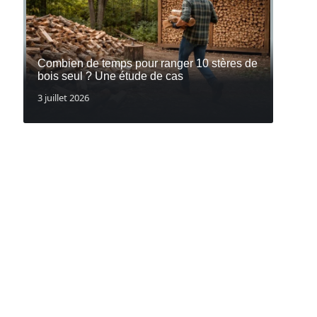
Combien de temps pour ranger 10 stères de
bois seul ? Une étude de cas
3 juillet 2026