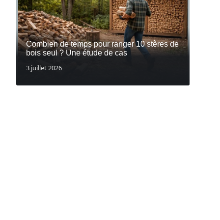
Combien de temps pour ranger 10 stères de
bois seul ? Une étude de cas
3 juillet 2026